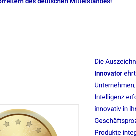
orreitern des deutschen Mittelstandes!
Die Auszeich
Innovator
ehrt
Unternehmen, 
Intelligenz er
innovativ in ih
Geschäftspro
Produkte integ