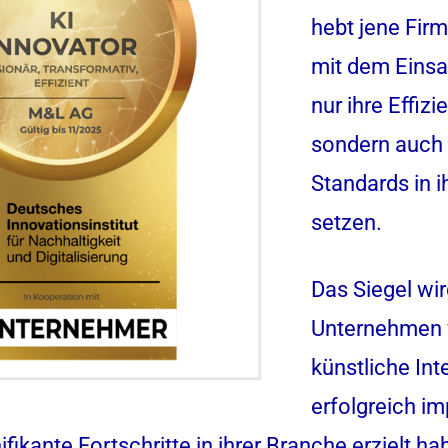
hebt jene Firm
mit dem Einsa
nur ihre Effizi
sondern auch
Standards in i
setzen.
Das Siegel wi
Unternehmen 
künstliche Int
erfolgreich i
ifikante Fortschritte in ihrer Branche erzielt h