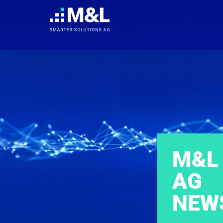
M&L
AG
NEW