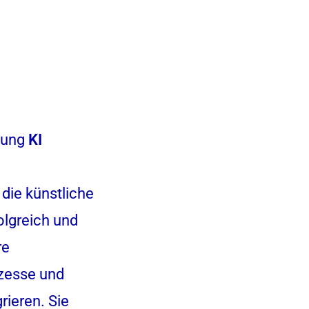
nung
KI
die künstliche
folgreich und
re
zesse und
rieren. Sie