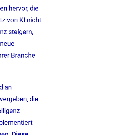
en hervor, die
tz von KI nicht
enz steigern,
 neue
hrer Branche
rd an
vergeben, die
elligenz
mplementiert
aben.
Diese