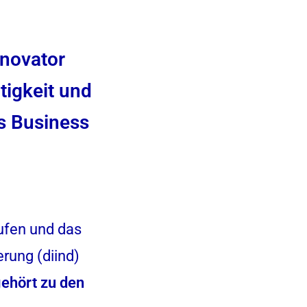
nnovator
tigkeit und
ds Business
ufen und das
erung (diind)
ehört zu den